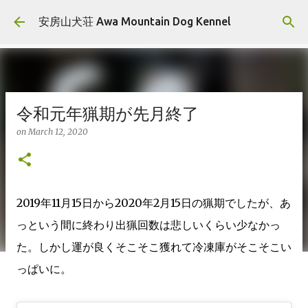
Skip to main content
安房山犬荘 Awa Mountain Dog Kennel
令和元年猟期が先月終了
on
March 12, 2020
2019年11月15日から2020年2月15日の猟期でしたが、あ
っという間に終わり出猟回数は悲しいくらい少なかっ
た。しかし運が良くそこそこ獲れて冷凍庫がそこそこい
っぱいに。