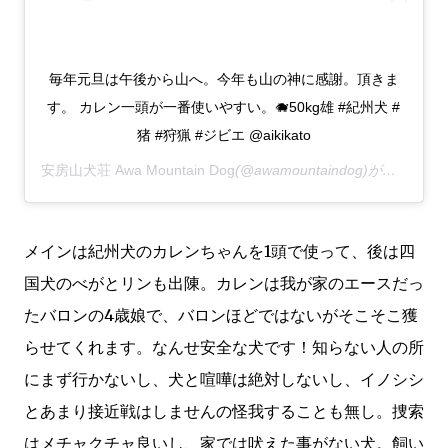
毎年元旦は午後から山へ。今年も山の神に感謝。頂きま
す。 カレン一頭が一番使いやすい。🐗50kg雄 #紀州犬 #
猪 #狩猟 #ジビエ @aikikato
安房山犬荘 Awa Mountain Dog
(@awamountaindog)がシェアした投稿 -
メインは紀州犬のカレンちゃんを1頭で使って、後は四
国犬のべがとリンも出陳。カレンは我が家のエースだっ
たバロンの4歳娘で、バロンほどではないがそこそこ獲
らせてくれます。なんせ安全な犬です！知らない人の所
にまず行かないし、犬と喧嘩は絶対しないし、イノシシ
とあまり接近戦はしませんの怪我することも無し。捜索
はメチャクチャ良いし、家では吠えた事がない犬。飼い