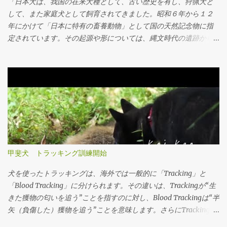
「日本犬は、我国の在来犬種として、古い歴史を有し、狩猟犬と
して、また家庭犬として飼育されてきました。昭和６年から１２
年にかけて「日本に特有の畜養動物」として国の天然記念物に指
定されています。その起源や形については、縄文時代の遺跡から
出土する犬骨や古墳時代の埴輪等からおぼろげには推考できます
が、原始的なその形態を損なうことなく、長い時代を経て現在に
至りました。この生きた文化遺産ともいえる日本犬の種類は、６
犬種が保存され、日本中のあらゆる地域で飼育されるようにな
り、日本人の生活の中に定着しています。」 "The Nihon
Ken, our country's aboriginal canine breed, has a long history as a
hunting dog, and companion. From 1931-1937 these native dogs
were classified by the government as 'Tennenkinenbutsu', national
treasures. From bone fragments and haniwa pottery unearthed
甲斐犬 トラッキング訓練開始
from the Jomon Period, we are able to surmise the roots and the
type of these dogs. Through comparison, we are able to see that
犬を使ったトラッキングは、海外では一般的に「Tracking」と
the native dogs have survived for generations without losing their
「Blood Tracking」に分けられます。その違いは、Trackingが“生
primitive type. One could say the Nihon Ken is a living cultural
きた獲物の匂いを追う”ことを指すのに対し、Blood Trackingは“半
heritage. 6 types have been preserved, and living all throughout
矢（負傷した）獲物を追う”ことを意味します。さらにTrackingを
Japan, they are indelibly entwined in the Japanese lifestyle." 自分
細かく分類すると、「on-lead（綱あり）」と「off-lead（綱な