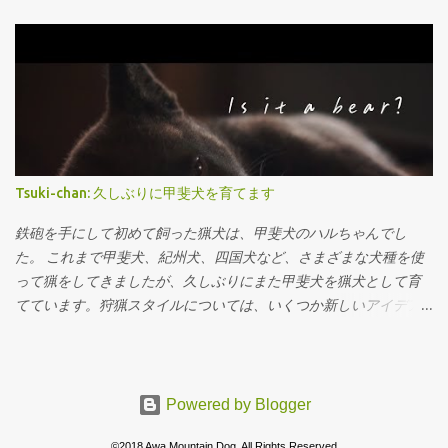
が会員である日本犬保存会のHPから引用しました。現在の日本犬
し）」に分かれます。Blood Trackingはほとんどがon-leadで行わ
はペット又はショードッグが殆どです。柴犬と秋田犬は結構知ら
れます。 このトラッキングという考え方は、日本のハンターには
れて...
あまり馴染みがありませんが、特にヨーロッパではBlood Tracking
は大物猟において必須の要素になっています。動物愛護の観点か
ら、半矢の獲物を回収できない、あるいは放置することは違反と
なる場合があるためです。撃った獲物は、最大限の努力をもって
回収することが法律で義務づけられています。 国によっては、ト
ラッキングの資格を持つハンターと犬のチームとの契約がない
Tsuki-chan: 久しぶりに甲斐犬を育てます
と、大物猟を行えない場合もあります。 また、ノルウェーなどで
は車で野生動物を轢いてしまった場合、野生鳥獣管理局へ連絡す
鉄砲を手にして初めて飼った猟犬は、甲斐犬のハルちゃんでし
る義務があります。その指示に従い、管理官が現場へ派遣され、
た。 これまで甲斐犬、紀州犬、四国犬など、さまざまな犬種を使
そこで呼ばれるのが「Tracking Team」です。このように野生動物
って猟をしてきましたが、久しぶりにまた甲斐犬を猟犬として育
に対して最大限のリスペクトを払う姿勢は素晴らしいと思います
てています。狩猟スタイルについては、いくつか新しいアイデア
し、今後は世界的にも、ここまで徹底しないと狩猟が許されない
もありますが、まずは犬の様子をもう少し見てから決めようと思
時代になると感じます。 日本ではまだ上記のようなルールや常識
います。 まず、猟犬の基本である「安全な犬」を目指してトレー
が浸透していないため、トラッキングチームはほとんど存在しま
ニング中です。 自分が思う甲斐犬の長所は、その訓練性能の高さ
せん。しかし、こうした高いレベルの訓練を通して、今後の野生
です。日本犬の中でも特に利口で、飼い主にしっかりと合わせて
Powered by Blogger
鳥獣問題に地域貢献できるハンターが増えても良いのではないか
行動しますし、他の日本犬に比べて他犬との関係も上手く築けま
と思います。特に熊の問題が深刻化している現在、半矢となった
©2018 Awa Mountain Dog. All Rights Reserved