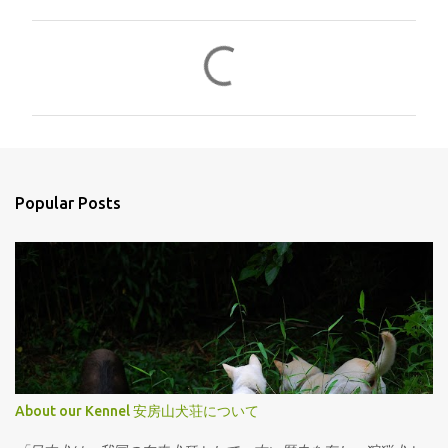
C
o
m
m
e
n
Popular Posts
t
s
About our Kennel 安房山犬荘について