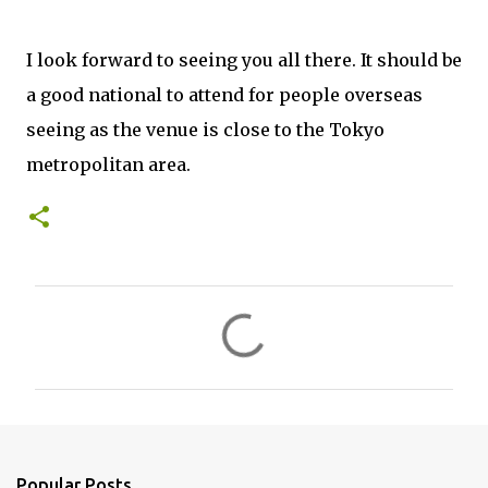
I look forward to seeing you all there. It should be
a good national to attend for people overseas
seeing as the venue is close to the Tokyo
metropolitan area.
C
o
m
m
e
n
Popular Posts