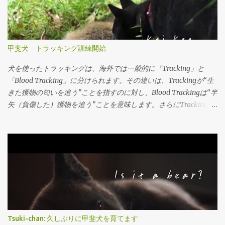
Ken, our country's aboriginal canine breed, has a long history as a
hunting dog, and companion. From 1931-1937 these native dogs
were classified by the government as 'Tennenkinenbutsu', national
treasures. From bone fragments and haniwa pottery unearthed
甲斐犬 トラッキング訓練開始
from the Jomon Period, we are able to surmise the roots and the
type of these dogs. Through comparison, we are able to see that
犬を使ったトラッキングは、海外では一般的に「Tracking」と
the native dogs have survived for generations without losing their
「Blood Tracking」に分けられます。その違いは、Trackingが“生
primitive type. One could say the Nihon Ken is a living cultural
きた獲物の匂いを追う”ことを指すのに対し、Blood Trackingは“半
heritage. 6 types have been preserved, and living all throughout
矢（負傷した）獲物を追う”ことを意味します。さらにTrackingを
Japan, they are indelibly entwined in the Japanese lifestyle." 自分
細かく分類すると、「on-lead（綱あり）」と「off-lead（綱な
が会員である日本犬保存会のHPから引用しました。現在の日本犬
し）」に分かれます。Blood Trackingはほとんどがon-leadで行わ
はペット又はショードッグが殆どです。柴犬と秋田犬は結構知ら
れます。 このトラッキングという考え方は、日本のハンターには
れて...
あまり馴染みがありませんが、特にヨーロッパではBlood Tracking
は大物猟において必須の要素になっています。動物愛護の観点か
ら、半矢の獲物を回収できない、あるいは放置することは違反と
なる場合があるためです。撃った獲物は、最大限の努力をもって
回収することが法律で義務づけられています。 国によっては、ト
ラッキングの資格を持つハンターと犬のチームとの契約がない
Tsuki-chan: 久しぶりに甲斐犬を育てます