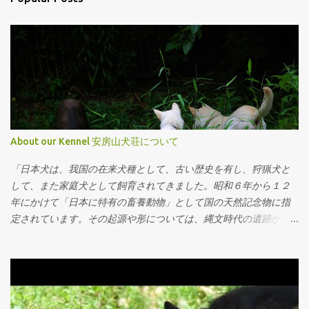
t
s
About our Kennel 安房山犬荘について
「日本犬は、我国の在来犬種として、古い歴史を有し、狩猟犬と
して、また家庭犬として飼育されてきました。昭和６年から１２
年にかけて「日本に特有の畜養動物」として国の天然記念物に指
定されています。その起源や形については、縄文時代の遺跡から
出土する犬骨や古墳時代の埴輪等からおぼろげには推考できます
が、原始的なその形態を損なうことなく、長い時代を経て現在に
至りました。この生きた文化遺産ともいえる日本犬の種類は、６
犬種が保存され、日本中のあらゆる地域で飼育されるようにな
り、日本人の生活の中に定着しています。」 "The Nihon