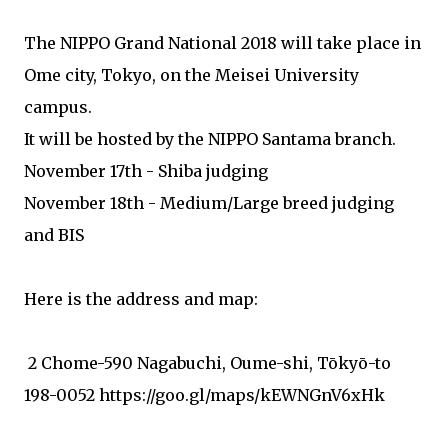
The NIPPO Grand National 2018 will take place in
Ome city, Tokyo, on the Meisei University
campus.
It will be hosted by the NIPPO Santama branch.
November 17th - Shiba judging
November 18th - Medium/Large breed judging
and BIS
Here is the address and map:
2 Chome-590 Nagabuchi, Oume-shi, Tōkyō-to
198-0052 https://goo.gl/maps/kEWNGnV6xHk